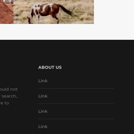
ABOUT US
Link
ould not
r search,
Link
ve to
Link
Link