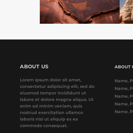
ABOUT US
ABOUT 
Lorem ipsum dolor sit amet,
Name, P
consectetur adipiscing elit, sed do
Name, P
eiusmod tempor incididunt ut
Name, P
labore et dolore magna aliqua. Ut
Name, P
enim ad minim veniam, quis
Name, P
nostrud exercitation ullamco
laboris nisi ut aliquip ex ea
commodo consequat.